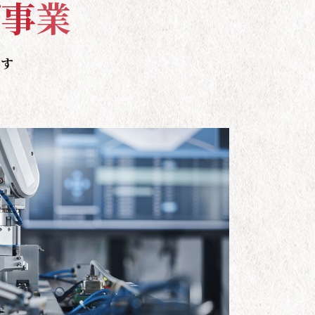
グ
事
業
ます