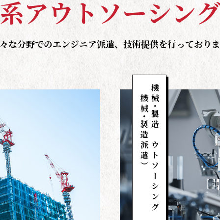
系
ア
ウ
ト
ソ
ー
シ
ン
々な分野でのエンジニア派遣、技術提供を行っており
（機械
機械
・
製造
・
製造派遣）
アウトソーシング