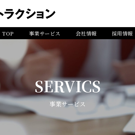
TOP
事業サービス
会社情報
採用情報
事業紹介
企業理念
採用メッ
技術系アウトソーシング事業
会社概要
【中途】
人材紹介事業
代表挨拶
【中途/新
SERVICS
採用コンサル事業
アクセス
【中途/新
事業サービス