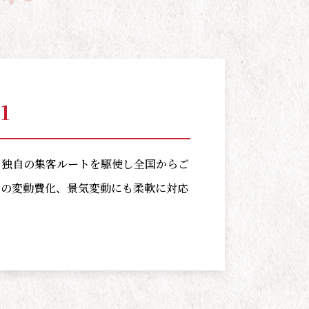
1
、独自の集客ルートを駆使し全国からご
費の変動費化、景気変動にも柔軟に対応