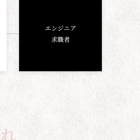
エンジニア
求職者
ば
れ
る
3
つ
の
理
由