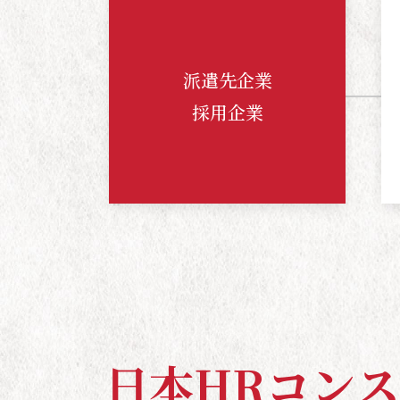
派遣先企業
採用企業
日
本
H
R
コ
ン
ス