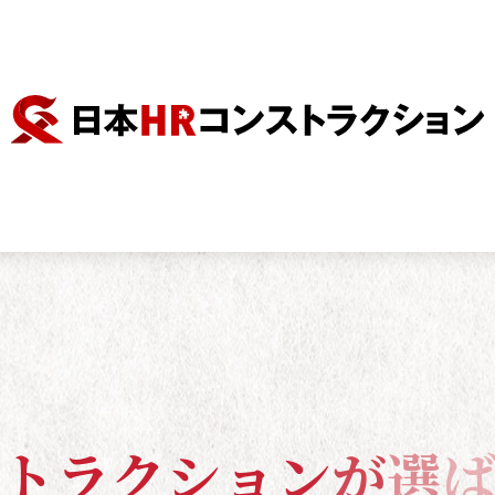
ト
ラ
ク
シ
ョ
ン
が
選