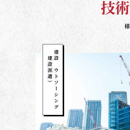
技
術
様
（建設派遣）
建設アウトソーシング