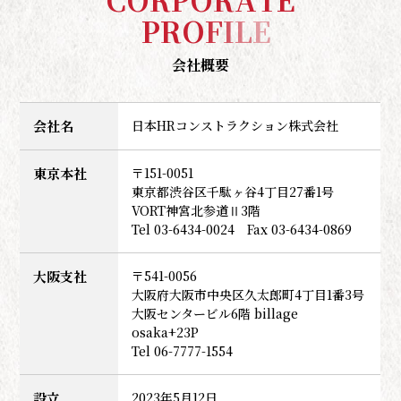
P
R
O
F
I
L
E
会社概要
会社名
日本HRコンストラクション株式会社
東京本社
〒151-0051
東京都渋谷区千駄ヶ谷4丁目27番1号
VORT神宮北参道Ⅱ3階
Tel 03-6434-0024 Fax 03-6434-0869
大阪支社
〒541-0056
大阪府大阪市中央区久太郎町4丁目1番3号
大阪センタービル6階 billage
osaka+23P
Tel 06-7777-1554
設立
2023年5月12日