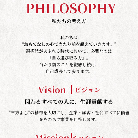
P
H
I
L
O
S
O
P
H
Y
私たちの考え方
私たちは
“おもてなしの心で当たり前を超えていきます。”
選択肢があふれる時代において、必要なのは
「自ら選び取る力」。
当たり前のことを徹底し続け、
自己成長して参ります。
Vision
ビジョン
関わるすべての人に、生涯貢献する
“三方よし”の精神を大切にし、企業・顧客・社会すべてに価値
をもたらす事業を目指します。
Mission
ミッション