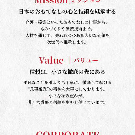
日本のおもてなしの心と技術を継承する
介護・接客といったおもてなしの仕事から、
ものづくりや伝統技術まで。
人材を通じて、失われつつある大切な価値を
次世代へ継承します。
Value
バリュー
信頼は、小さな徹底の先にある
平凡なことを誰よりも丁寧に、徹底して続ける
“凡事徹底”
の精神を大事にしております。
小さな積み重ねが、
非凡な成果と信頼を生むと信じています。
C
O
R
P
O
R
A
T
E